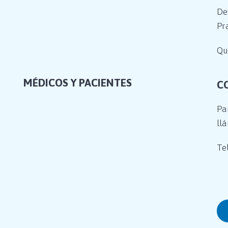
De
Pr
Qu
MÉDICOS Y PACIENTES
C
Pa
ll
Tel