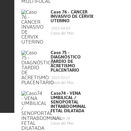
Caso 76 - CÁNCER
INVASIVO DE CÉRVIX
UTERINO
2025-04-03
Casos del Mes
Caso 75 -
DIAGNÓSTICO
TARDÍO DE
ACRETISMO
PLACENTARIO
2025-03-17
Casos del Mes
Caso74 - VENA
UMBILICAL /
SENOPORTAL
INTRABDOMINAL
FETAL DILATADA
2024-08-28
Casos del Mes