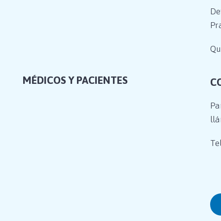
De
Pr
Qu
MÉDICOS Y PACIENTES
C
Pa
ll
Tel