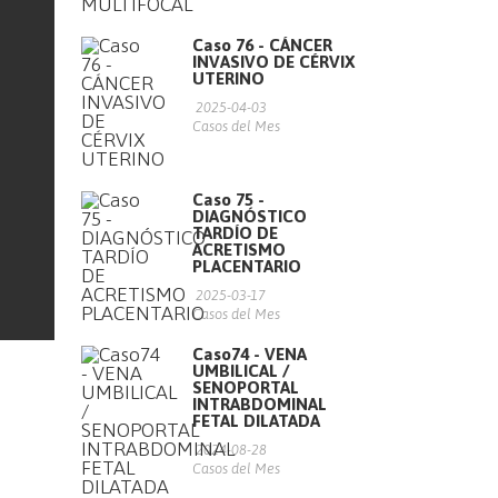
Caso 76 - CÁNCER
INVASIVO DE CÉRVIX
UTERINO
2025-04-03
Casos del Mes
Caso 75 -
DIAGNÓSTICO
TARDÍO DE
ACRETISMO
PLACENTARIO
2025-03-17
Casos del Mes
Caso74 - VENA
UMBILICAL /
SENOPORTAL
INTRABDOMINAL
FETAL DILATADA
2024-08-28
Casos del Mes