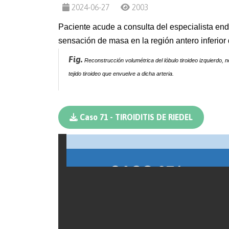
2024-06-27
2003
Paciente acude a consulta del especialista endo
sensación de masa en la región
antero inferior
Fig.
Reconstrucción volumétrica del lóbulo tiroideo izquierdo, 
tejido tiroideo que envuelve a
dicha
arteria.
Caso 71 - TIROIDITIS DE RIEDEL