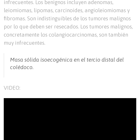
infrecuentes. Los benignos incluyen adenomas,
leiomiomas, lipomas, carcinoides, angioleiomiomas y
fibromas. Son indistinguibles de los tumores malignos
por lo que deben ser resecados. Los tumores malignos,
concretamente los colangiocarcinomas, son también
muy infrecuentes.
Masa sólida isoecogénica en el tercio distal del
colédoco.
VIDEO: